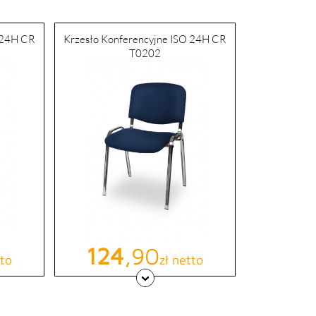
 24H CR
Krzesło Konferencyjne ISO 24H CR
T0202
Cena
124
,90
tto
zł netto