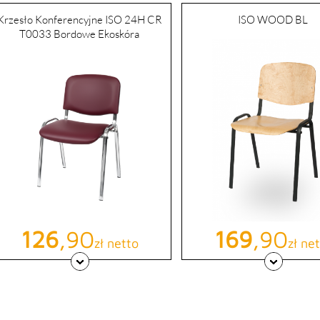
Krzesło Konferencyjne ISO 24H CR
ISO WOOD BL
T0033 Bordowe Ekoskóra
Cena
126
,90
Cena
169
,90
zł netto
zł ne