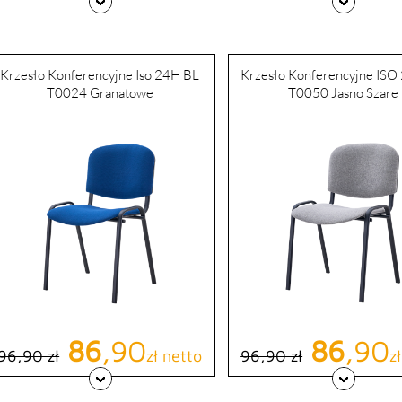
Krzesło Konferencyjne Iso 24H BL
Krzesło Konferencyjne ISO
T0024 Granatowe
T0050 Jasno Szare
Cena podstawowa
Cena
86
,90
Cena podst
Cena
86
,90
96,90 zł
zł netto
96,90 zł
z