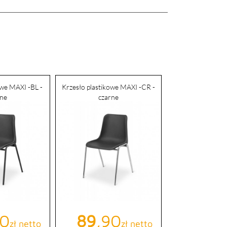
owe MAXI -BL -
Krzesło plastikowe MAXI -CR -
rne
czarne
a
90
Cena
89
,90
zł netto
zł netto