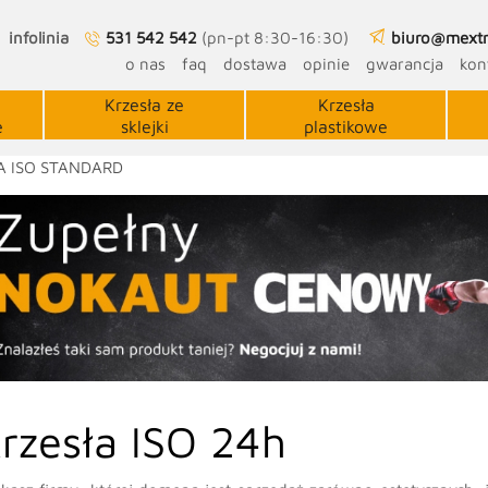
infolinia
531 542 542
(pn-pt 8:30-16:30)
biuro@mextr
o nas
faq
dostawa
opinie
gwarancja
kon
Krzesła ze
Krzesła
e
sklejki
plastikowe
A ISO STANDARD
rzesła ISO 24h