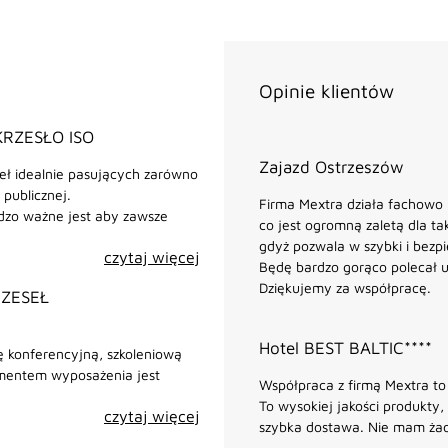
Opinie klientów
KRZESŁO ISO
Zajazd Ostrzeszów
seł idealnie pasujących zarówno
 publicznej.
Firma Mextra działa fachowo i
dzo ważne jest aby zawsze
co jest ogromną zaletą dla tak
gdyż pozwala w szybki i bez
czytaj więcej
Będę bardzo gorąco polecał u
Dziękujemy za współpracę.
RZESEŁ
Hotel BEST BALTIC****
ę konferencyjną, szkoleniową
ementem wyposażenia jest
Współpraca z firmą Mextra t
To wysokiej jakości produkty,
czytaj więcej
szybka dostawa. Nie mam żad