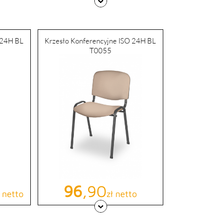
 24H BL
Krzesło Konferencyjne ISO 24H BL
T0055
awowa
Cena
96
,90
ł netto
zł netto