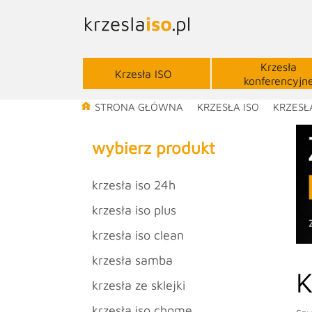
Krzesła
Krzesła ISO
konferencyjn
STRONA GŁÓWNA
KRZESŁA ISO
KRZESŁ
wybierz produkt
krzesła iso 24h
krzesła iso plus
krzesła iso clean
krzesła samba
K
krzesła ze sklejki
krzesła iso chome