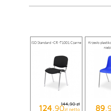
ISO Standard -CR -T1001 Czarne
Krzesło plasti
nieb
144,90 zł
Cena podstawowa
Cena
124
,90
Cen
89
,
zł netto