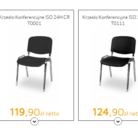
Krzesło Konferencyjne ISO 24H CR
Krzesło Konferencyjne ISO
T0001
T0111
Cena
119
,90
Cena
124
,90
zł netto
zł ne