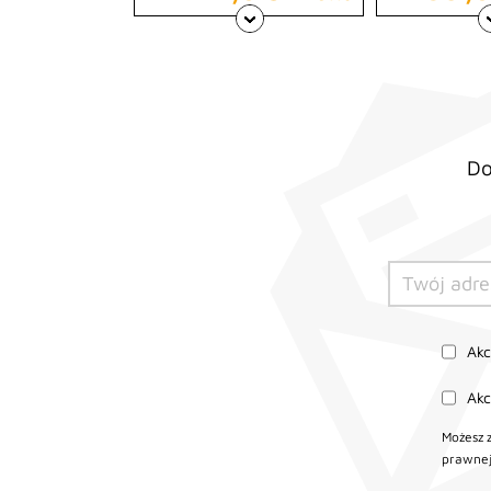
Do
Ak
Ak
Możesz 
prawnej