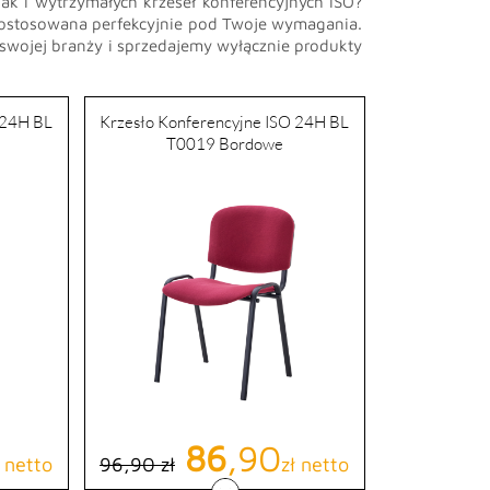
jak i wytrzymałych krzeseł konferencyjnych ISO?
st dostosowana perfekcyjnie pod Twoje wymagania.
 swojej branży i sprzedajemy wyłącznie produkty
 24H BL
Krzesło Konferencyjne ISO 24H BL
T0019 Bordowe
awowa
Cena podstawowa
Cena
86
,90
ł netto
96,90 zł
zł netto