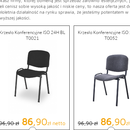
kasz firmy, której domeną jest sprzedaż zarówno estetycznych, 
eli cenisz sobie wysoką jakość i niskie ceny, to nasza oferta je
loletnia działalność na rynku sprawia, że jesteśmy potentatem w
wyższej jakości.
Krzesło Konferencyjne ISO 24H BL
Krzesło Konferencyjne ISO
T0021
T0052
Cena podstawowa
Cena
86
,90
Cena podst
Cena
86
,90
96,90 zł
zł netto
96,90 zł
z