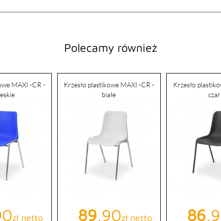
Polecamy również
kowe MAXI -CR -
Krzesło plastikowe MAXI -CR -
Krzesło plastik
ieskie
białe
cza
a
90
Cena
89
,90
Cen
86
,
zł netto
zł netto