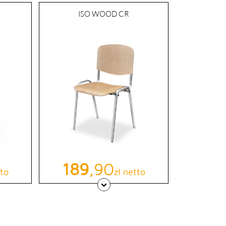
ISO WOOD CR
Cena
189
,90
tto
zł netto