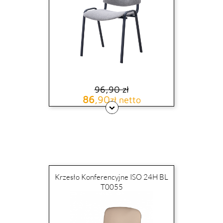
96,90 zł
Cena podstawowa
Cena
86
,90
zł netto
Krzesło Konferencyjne ISO 24H BL
T0055