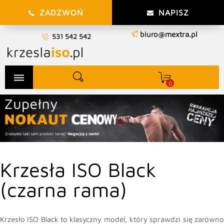
ZADZWOŃ
NAPISZ
biuro@mextra.pl
531 542 542
dehaze
0
Krzesła ISO Black
(czarna rama)
Krzesło ISO Black to klasyczny model, który sprawdzi się zarówno