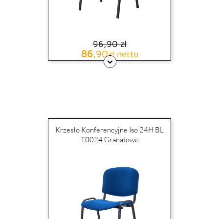
96,90 zł
Cena podstawowa
Cena
86
,90
zł netto
Krzesło Konferencyjne Iso 24H BL
T0024 Granatowe