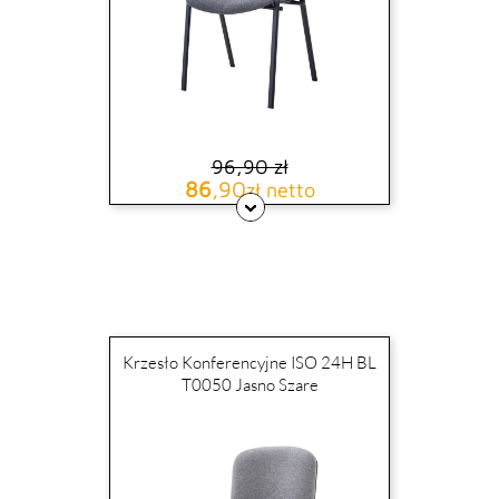
96,90 zł
Cena podstawowa
Cena
86
,90
zł netto
Krzesło Konferencyjne ISO 24H BL
T0050 Jasno Szare