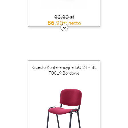
96,90 zł
Cena podstawowa
Cena
86
,90
zł netto
Krzesło Konferencyjne ISO 24H BL
T0019 Bordowe