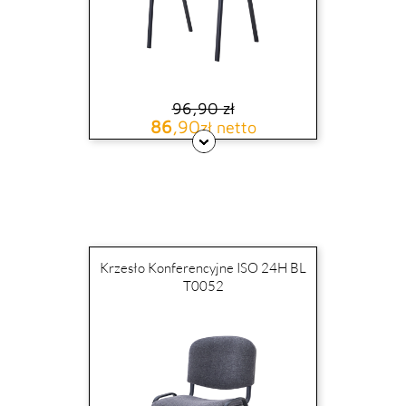
96,90 zł
Cena podstawowa
Cena
86
,90
zł netto
Krzesło Konferencyjne ISO 24H BL
T0052