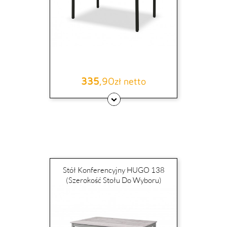
335
,90
Cena
zł netto
Stół Konferencyjny HUGO 138
(szerokość Stołu Do Wyboru)