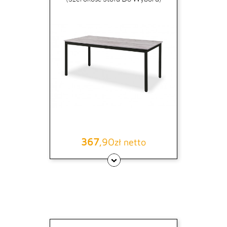
367
,90
Cena
zł netto