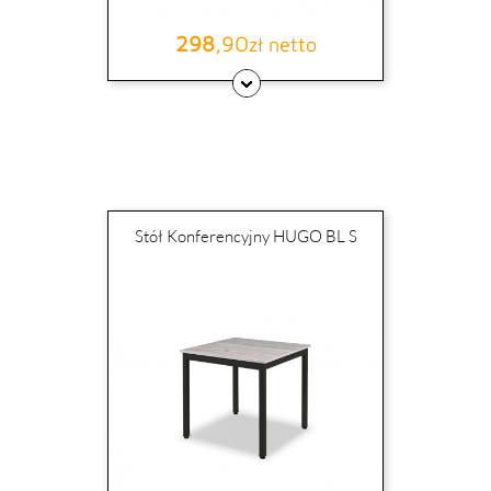
298
,90
Cena
zł netto
Stół Konferencyjny HUGO BL S