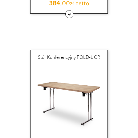
384
,00
Cena
zł netto
Stół Konferencyjny FOLD-L CR