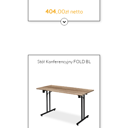
404
,00
Cena
zł netto
Stół Konferencyjny FOLD BL