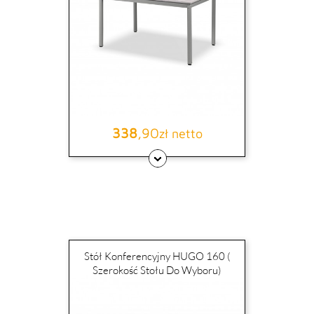
338
,90
Cena
zł netto
Stół Konferencyjny HUGO 160 (
Szerokość Stołu Do Wyboru)