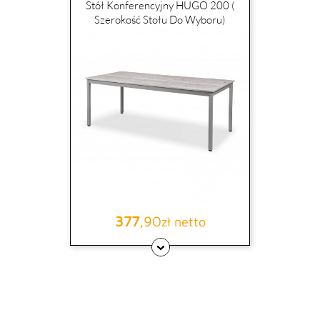
Stół Konferencyjny HUGO 200 (
Szerokość Stołu Do Wyboru)
377
,90
Cena
zł netto