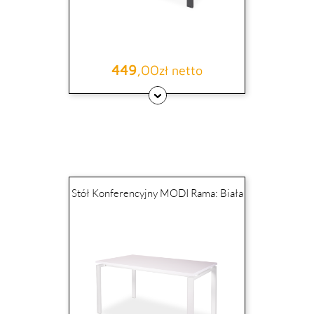
449
,00
Cena
zł netto
Stół Konferencyjny MODI Rama: Biała