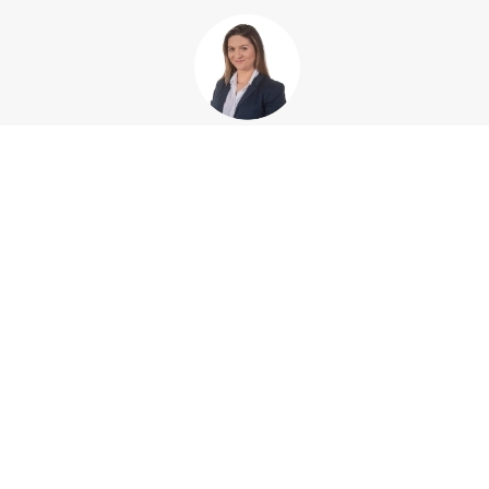
Dominika
+48 77 540 78 78
DOŁĄCZ DO NAS
O MARCE
STREFA KLIENTA