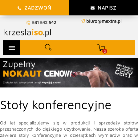
ZADZWOŃ
NAPISZ
biuro@mextra.pl
531 542 542
dehaze
0
Stoły konferencyjne
Od lat specjalizujemy się w produkcji i sprzedaży stołów
przeznaczonych do ciężkiego użytkowania. Nasza szeroka oferta
zawiera stoły konferencyjne w dziesiątkach wymiarów oraz w