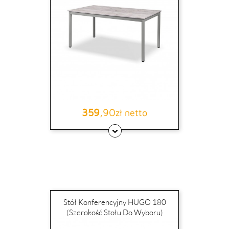
359
,90
Cena
zł netto
Stół Konferencyjny HUGO 180
(szerokość Stołu Do Wyboru)