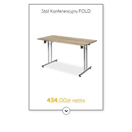
Stół Konferencyjny FOLD
434
,00
Cena
zł netto