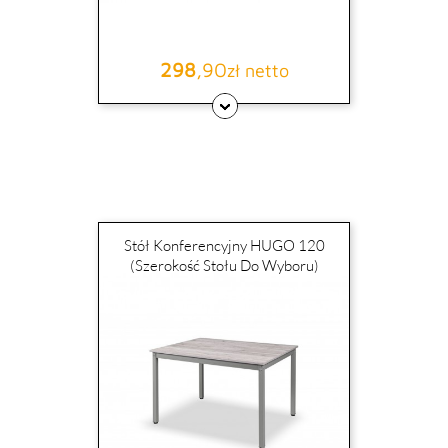
298
,90
Cena
zł netto
Stół Konferencyjny HUGO 120
(szerokość Stołu Do Wyboru)