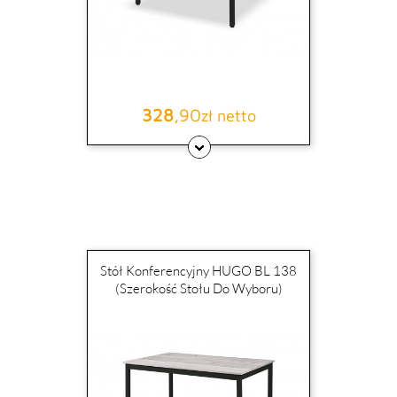
328
,90
Cena
zł netto
Stół Konferencyjny HUGO BL 138
(szerokość Stołu Do Wyboru)