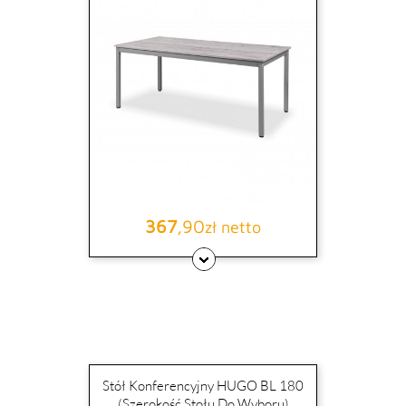
367
,90
Cena
zł netto
Stół Konferencyjny HUGO BL 180
(szerokość Stołu Do Wyboru)