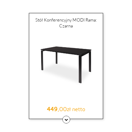
Stół Konferencyjny MODI Rama:
Czarna
449
,00
Cena
zł netto