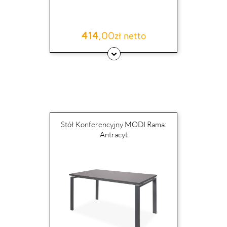
414
,00
Cena
zł netto
Stół Konferencyjny MODI Rama:
Antracyt