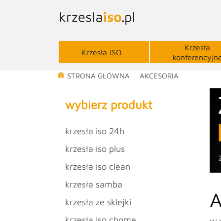
Krzesła
Krzesła ISO
konferencyjn
STRONA GŁÓWNA
AKCESORIA
wybierz produkt
krzesła iso 24h
krzesła iso plus
krzesła iso clean
krzesła samba
A
krzesła ze sklejki
krzesła iso chome