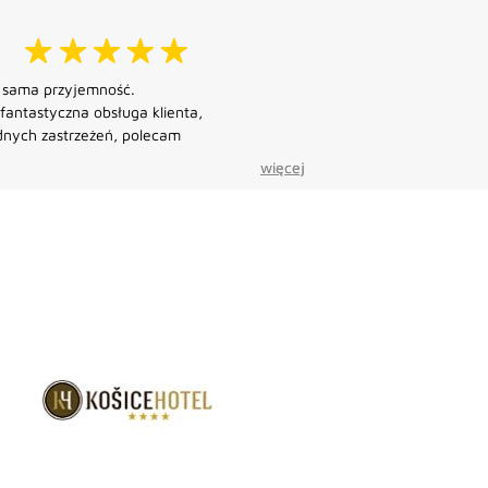
o sama przyjemność.
 fantastyczna obsługa klienta,
nych zastrzeżeń, polecam
więcej
więcej