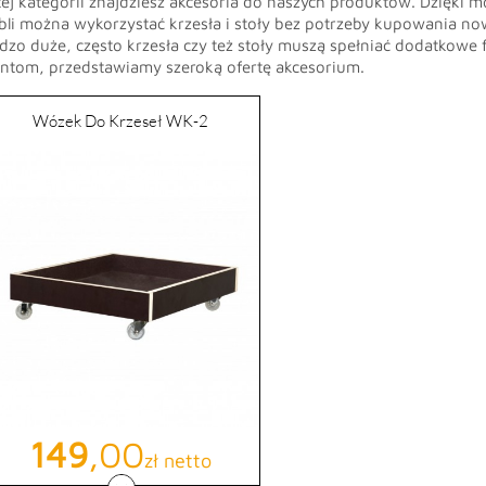
ej kategorii znajdziesz akcesoria do naszych produktów. Dzięki m
li można wykorzystać krzesła i stoły bez potrzeby kupowania no
dzo duże, często krzesła czy też stoły muszą spełniać dodatkow
entom, przedstawiamy szeroką ofertę akcesorium.
Wózek Do Krzeseł WK-2
Cena
149
,00
zł netto