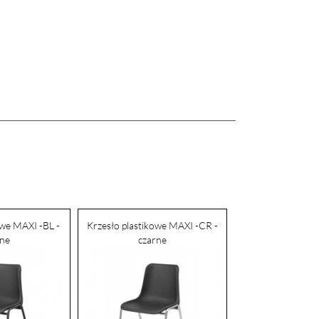
owe MAXI -BL -
Krzesło plastikowe MAXI -CR -
rne
czarne