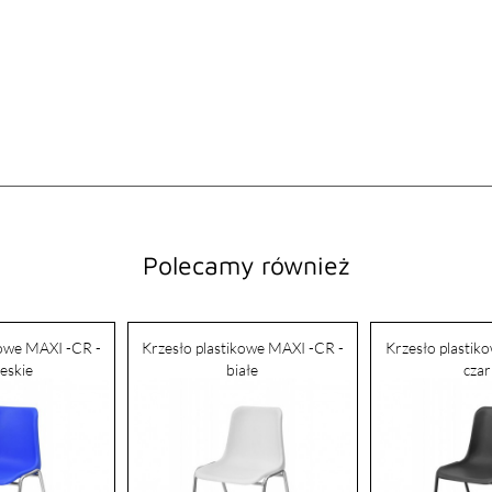
Polecamy również
kowe MAXI -CR -
Krzesło plastikowe MAXI -CR -
Krzesło plastik
ieskie
białe
cza