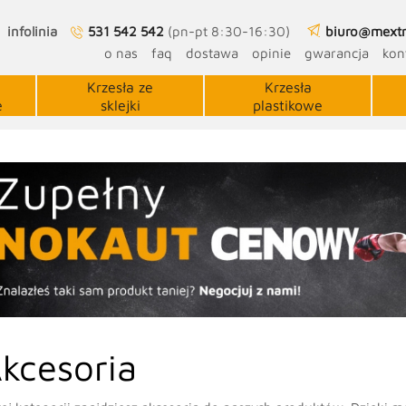
infolinia
531 542 542
(pn-pt 8:30-16:30)
biuro@mextr
o nas
faq
dostawa
opinie
gwarancja
kon
Krzesła ze
Krzesła
e
sklejki
plastikowe
kcesoria