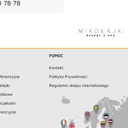
0 78 78
Y
POMOC
Kontakt
nferencyjne
Polityka Prywatności
klejki
Regulamin sklepu internetowego
stikowe
oczekalni
erencyjne
O