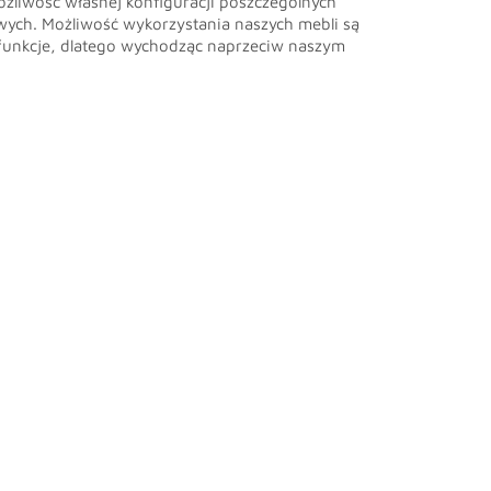
ożliwość własnej konfiguracji poszczególnych
wych. Możliwość wykorzystania naszych mebli są
e funkcje, dlatego wychodząc naprzeciw naszym