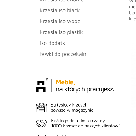
W t
meb
krzesła iso black
bar
kli
krzesła iso wood
krzesła iso plastik
iso dodatki
ławki do poczekalni