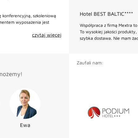
Hotel BEST BALTIC****
ę konferencyjną, szkoleniową
ementem wyposażenia jest
Współpraca z firmą Mextra t
To wysokiej jakości produkty,
czytaj więcej
szybka dostawa. Nie mam żad
Zaufali nam:
omożemy!
Ewa