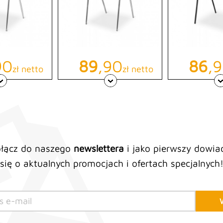
a
90
Cena
89
,90
Cen
86
,
zł netto
zł netto
łącz do naszego
newslettera
i jako pierwszy dowia
się o aktualnych promocjach i ofertach specjalnych