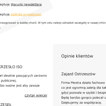
ceptuję
Warunki newslettera
ceptuję
polityke prywatności
zrezygnować w każdej chwili. W tym celu należy odnaleźć szczegóły w naszej infor
.
Opinie klientów
KRZESŁO ISO
Zajazd Ostrzeszów
seł idealnie pasujących zarówno
 publicznej.
Firma Mextra działa fachowo i
dzo ważne jest aby zawsze
co jest ogromną zaletą dla tak
gdyż pozwala w szybki i bez
czytaj więcej
Będę bardzo gorąco polecał u
Dziękujemy za współpracę.
RZESEŁ