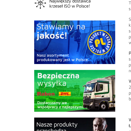
T
s
S
k
s
w
P
s
p
r
W
2
p
b
W
Ł