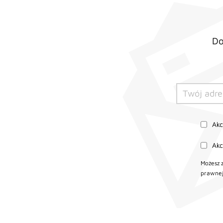
Do
Ak
Ak
Możesz 
prawnej