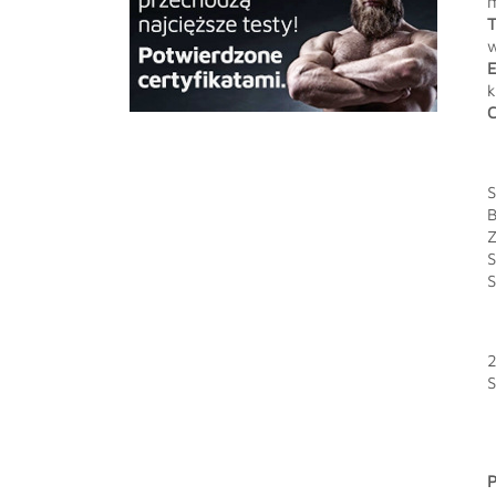
m
T
w
E
k
C
S
B
Z
S
S
2
S
P