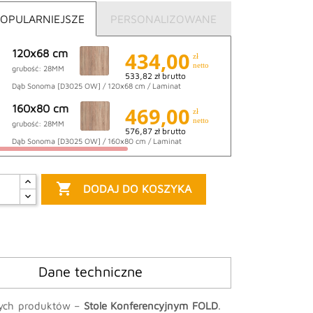
OPULARNIEJSZE
PERSONALIZOWANE
120x68 cm
434,00
zł
netto
grubość: 28MM
533,82 zł brutto
Dąb Sonoma [D3025 OW] / 120x68 cm / Laminat
160x80 cm
469,00
zł
netto
grubość: 28MM
576,87 zł brutto
Dąb Sonoma [D3025 OW] / 160x80 cm / Laminat

DODAJ DO KOSZYKA
Dane techniczne
wych produktów –
Stole Konferencyjnym FOLD
.