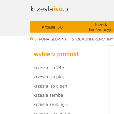
Krzesła
Krzesła ISO
konferencyjn
STRONA GŁÓWNA
STÓŁ KONFERENCYJNY
wybierz produkt
krzesła iso 24h
krzesła iso plus
krzesła iso clean
krzesła samba
krzesła ze sklejki
krzesła iso chome