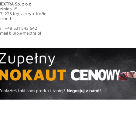
EXTRA Sp. z o.o.
zkolna 15
7-225 Kędzierzyn-Koźle
oland
el. +48 531 542 542
mail
biuro@mextra.pl