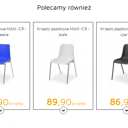
Polecamy również
kowe MAXI -CR -
Krzesło plastikowe MAXI -CR -
Krzesło plastik
ieskie
białe
cza
a
Cena
Cen
90
89
,90
86
,
zł netto
zł netto