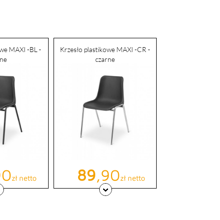
owe MAXI -BL -
Krzesło plastikowe MAXI -CR -
rne
czarne
a
Cena
90
89
,90
zł netto
zł netto