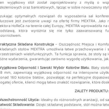
en wyjątkowy stół został zaprojektowany z myślą o współ
zkoleniowych oraz bankietowych, łącząc w sobie nowoczesny styl
zukając optymalnych rozwiązań do wyposażenia sal konferen
luczowe jest zwrócenie uwagi na ofertę firmy MEXTRA. Jako 
ektora HoReCa na terenie całej Europy, MEXTRA wprowadziła na r
podstawą, która wyróżnia się nie tylko zaawansowaną fu
zornictwem.
raktyczna Składana Konstrukcja
– Oszczędność Miejsca i Komfo
kładanych stołów MEXTRA umożliwia łatwe przechowywanie i s
rzestrzeniach wielofunkcyjnych. Ta funkcja sprawia, że stoły s
óżne wydarzenia, gwarantując zarówno wygodę użytkowania, jak i
yjątkowa Odporność i Szeroki Wybór Kolorów Blatu
. Blaty sto
8 mm, zapewniają wyjątkową odporność na intensywne użytk
onad 160 kolorów blatów, pozwalając na perfekcyjne dopasowani
ogatej ofercie, klienci mogą łatwo znaleźć rozwiązanie, które dosk
ZALETY PRODUKTU
szechstronność Użycia:
Idealny do różnorodnych aranżacji, od sa
atwość Składowania:
Dzięki składanej podstawie, stół można ła