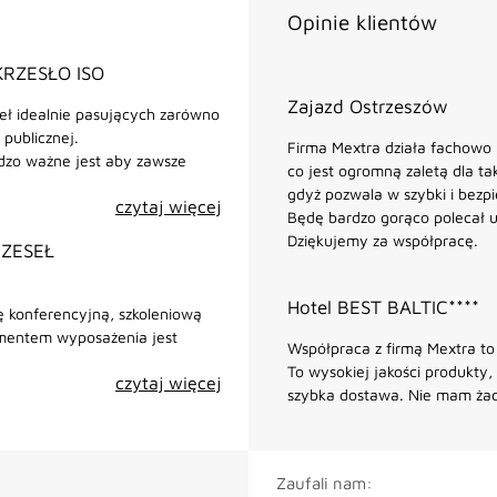
Opinie klientów
KRZESŁO ISO
Zajazd Ostrzeszów
seł idealnie pasujących zarówno
 publicznej.
Firma Mextra działa fachowo i
dzo ważne jest aby zawsze
co jest ogromną zaletą dla tak
gdyż pozwala w szybki i bez
czytaj więcej
Będę bardzo gorąco polecał u
Dziękujemy za współpracę.
RZESEŁ
Hotel BEST BALTIC****
ę konferencyjną, szkoleniową
ementem wyposażenia jest
Współpraca z firmą Mextra t
To wysokiej jakości produkty,
czytaj więcej
szybka dostawa. Nie mam żad
Zaufali nam: