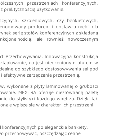
czesnych przestrzeniach konferencyjnych,
 z praktycznością użytkowania.
cyjnych, szkoleniowych, czy bankietowych,
renomowany producent i dostawca mebli dla
ynek serię stołów konferencyjnych z składaną
nkcjonalnością, ale również nowoczesnym
rt Przechowywania. Innowacyjna konstrukcja
ztaplowanie, co jest nieocenionym atutem w
ą idealne do szybkiego dostosowywania sal pod
 efektywne zarządzanie przestrzenią.
łów, wykonane z płyty laminowanej o grubości
owanie. MEXTRA oferuje niezrównaną paletę
e do stylistyki każdego wnętrza. Dzięki tak
onale wpisze się w charakter ich przestrzeni.
:
l konferencyjnych po eleganckie bankiety.
two przechowywać, oszczędzając cenne