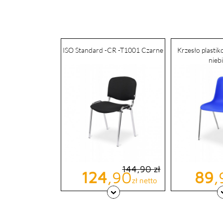
ISO Standard -CR -T1001 Czarne
Krzesło plasti
nieb
144,90 zł
Cena podstawowa
Cena
Cen
124
,90
89
,
zł netto