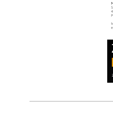
M
S
4
P
t
e