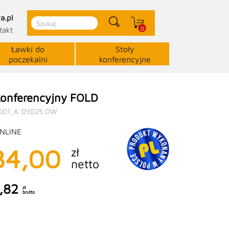
a.pl
0
takt
Ławki do
Stoły
poczekalni
konferencyjne
konferencyjny FOLD
001_K:D3025 OW
NLINE
34,00
zł
netto
,82
zł
brutto