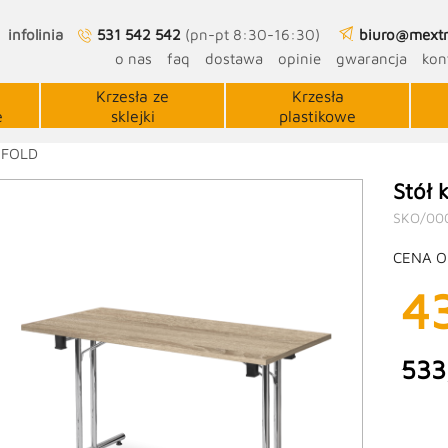
infolinia
531 542 542
(pn-pt 8:30-16:30)
biuro@mextr
o nas
faq
dostawa
opinie
gwarancja
kon
Krzesła ze
Krzesła
e
sklejki
plastikowe
 FOLD
Stół 
SKO/00
CENA O
4
533